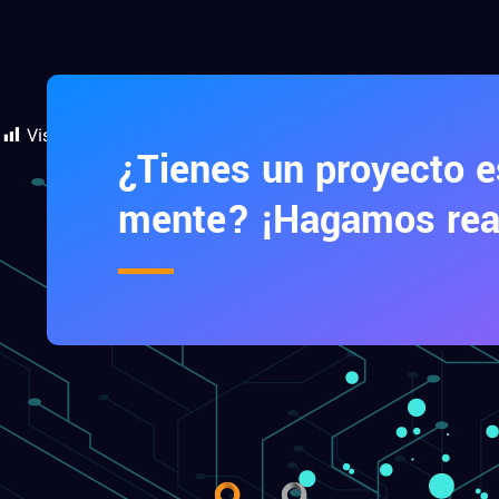
Vistas:
296
¿Tienes un proyecto e
mente? ¡Hagamos real