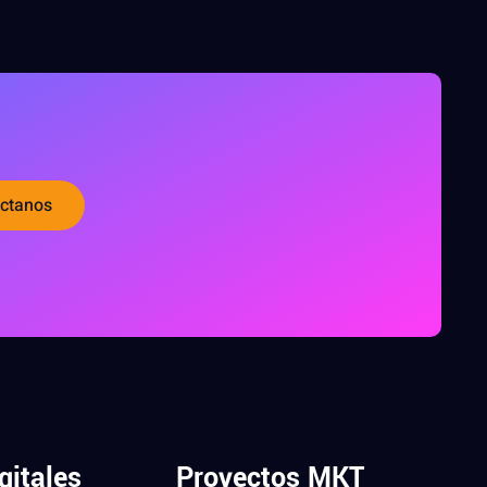
ctanos
gitales
Proyectos MKT