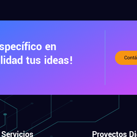
specífico en
idad tus ideas!
Contá
Servicios
Proyectos Di